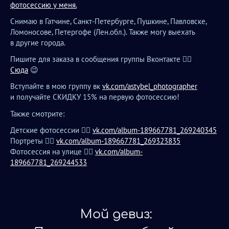
фотосессию у меня.
Снимаю в Гатчине, Санкт-Петербурге, Пушкине, Павловске,
Ломоносове, Петергофе (Лен.обл.). Также могу выехать
в другие города.
Пишите для заказа в сообщения группы Вконтакте 👉🏻
Сюда
😉
Вступайте в мою группу вк
vk.com/astybel_photographer
и получайте СКИДКУ 15% на первую фотосессию!
Также смотрите:
Детские фотосессии 👉🏻
vk.com/album-189667781_269240345
Портреты 👉🏻
vk.com/album-189667781_269323835
Фотосессия на улице 👉🏻
vk.com/album-
189667781_269244533
Мой девиз: