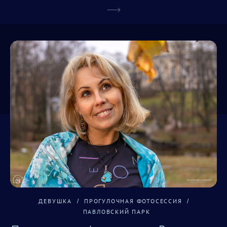
ДЕВУШКА
ПРОГУЛОЧНАЯ ФОТОСЕССИЯ
ПАВЛОВСКИЙ ПАРК