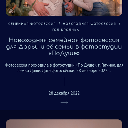
СЕМЕЙНАЯ ФОТОСЕССИЯ
НОВОГОДНЯЯ ФОТОСЕССИЯ
ГОД КРОЛИКА
Новогодняя семейная фотосессия
для Дарьи и её семьи в фотостудии
«ПоДуше»
Фотосессия проходила в фотостудии «По Душе», г. Гатчина, для
семьи Даши. Дата фотосъёмки: 28 декабря 2022...
28 декабря 2022