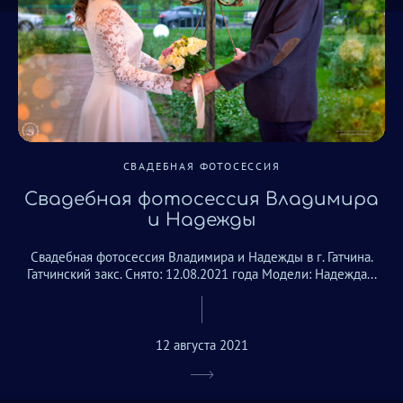
СВАДЕБНАЯ ФОТОСЕССИЯ
Свадебная фотосессия Владимира
и Надежды
Свадебная фотосессия Владимира и Надежды в г. Гатчина.
Гатчинский закс. Снято: 12.08.2021 года Модели: Надежда...
12 августа 2021