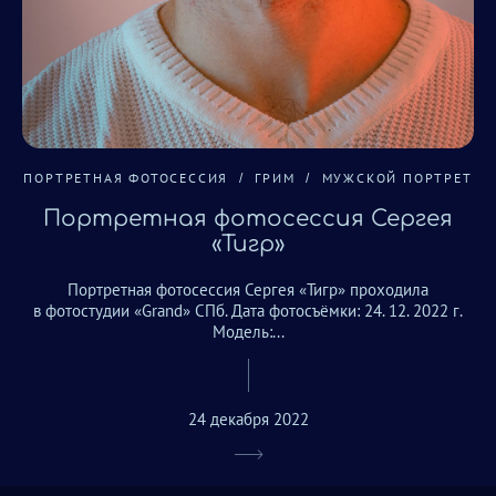
ПОРТРЕТНАЯ ФОТОСЕССИЯ
ГРИМ
МУЖСКОЙ ПОРТРЕТ
Портретная фотосессия Сергея
«Тигр»
Портретная фотосессия Сергея «Тигр» проходила
в фотостудии «Grand» СПб. Дата фотосъёмки: 24. 12. 2022 г.
Модель:...
24 декабря 2022