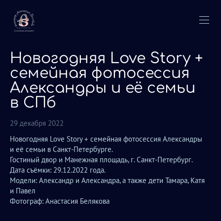
Новогодняя Love Story +
семейная фотосессия
Александры и её семьи
в СПб
29 декабря 2022
Новогодняя Love Story + семейная фотосессия Александры
и её семьи в Санкт-Петербурге.
Гостиный двор и Манежная площадь, г. Санкт-Петербург.
Дата съёмки: 29.12.2022 года.
Модели: Александр и Александра, а также дети Тамара, Катя
и Павел
Фотограф: Анастасия Белякова