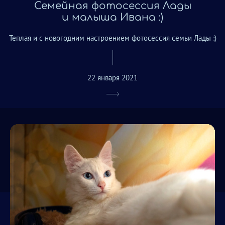
Семейная фотосессия Лады
и малыша Ивана :)
Теплая и с новогодним настроением фотосессия семьи Лады :)
22 января 2021